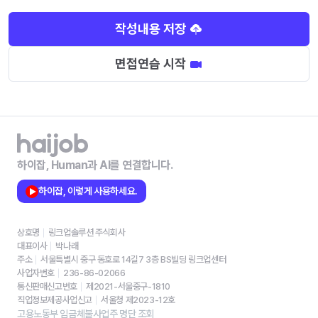
작성내용 저장
면접연습 시작
하이잡, Human과 AI를 연결합니다.
하이잡, 이렇게 사용하세요.
상호명
링크업솔루션 주식회사
대표이사
박나래
주소
서울특별시 중구 동호로 14길7 3층 BS빌딩 링크업센터
사업자번호
236-86-02066
통신판매신고번호
제2021-서울중구-1810
직업정보제공사업신고
서울청 제2023-12호
고용노동부 임금체불사업주 명단 조회