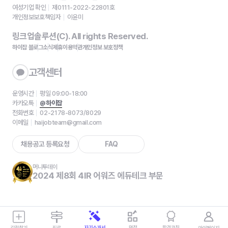
여성기업 확인
제0111-2022-22801호
개인정보보호책임자
이윤미
링크업솔루션(C). All rights Reserved.
하이잡 블로그
소식
제휴
이용약관
개인정보 보호정책
고객센터
운영시간
평일 09:00-18:00
카카오톡
@하이잡
전화번호
02-2178-8073/8029
이메일
haijobteam@gmail.com
채용공고 등록요청
FAQ
머니투데이
2024 제8회 4IR 어워즈 에듀테크 부문