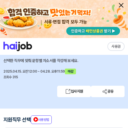
서류·면접 합격 모두 가능
채용공고 자소서
자유항목 자소서
내 작성목록
현대자동차
즐겨찾기
사용권
연료교환
선택한 직무에 맞춰 문항별 자소서를 작성해 보세요.
2025.04.15. 오전12:00 ~ 04.28. 오후11:59
마감
조회수 315
입사지원
공유
지원직무 선택
사용방법