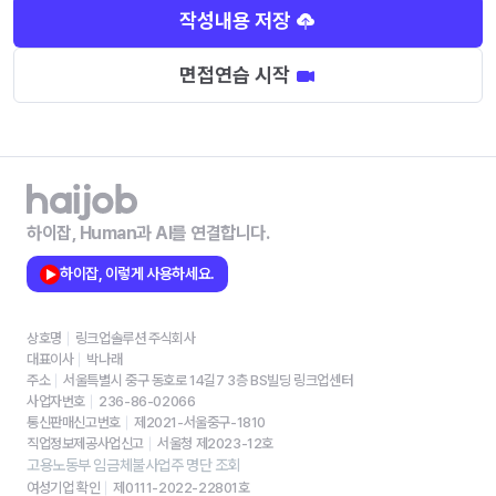
작성내용 저장
면접연습 시작
하이잡, Human과 AI를 연결합니다.
하이잡, 이렇게 사용하세요.
상호명
링크업솔루션 주식회사
대표이사
박나래
주소
서울특별시 중구 동호로 14길7 3층 BS빌딩 링크업센터
사업자번호
236-86-02066
통신판매신고번호
제2021-서울중구-1810
직업정보제공사업신고
서울청 제2023-12호
고용노동부 임금체불사업주 명단 조회
여성기업 확인
제0111-2022-22801호