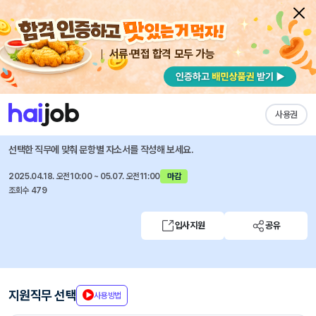
서류·면접 합격 모두 가능
채용공고 자소서
자유항목 자소서
내 작성목록
(주)서울메트로환경
즐겨찾기
사용권
2025년 상반기 사무직 공개채용 모집공고 [5급 사원]
선택한 직무에 맞춰 문항별 자소서를 작성해 보세요.
2025.04.18. 오전10:00 ~ 05.07. 오전11:00
마감
조회수 479
입사지원
공유
지원직무 선택
사용방법