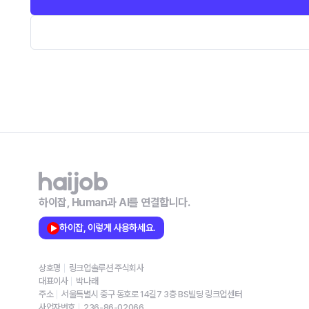
하이잡, Human과 AI를 연결합니다.
하이잡, 이렇게 사용하세요.
상호명
링크업솔루션 주식회사
대표이사
박나래
주소
서울특별시 중구 동호로 14길7 3층 BS빌딩 링크업센터
사업자번호
236-86-02066