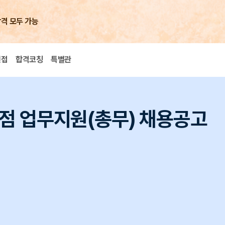
합격 모두 가능
면접
합격코칭
특별관
점 업무지원(총무) 채용공고