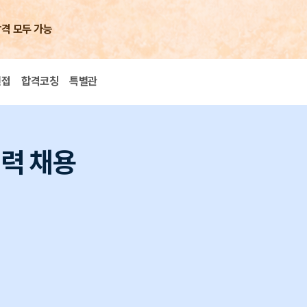
합격 모두 가능
면접
합격코칭
특별관
경력 채용