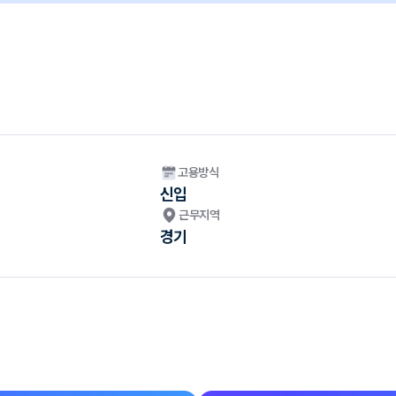
고용방식
신입
근무지역
경기