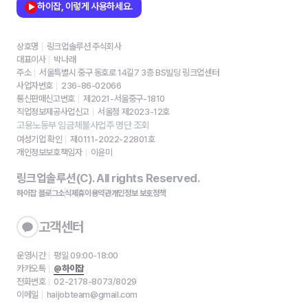
하이잡, 이렇게 사용하세요.
상호명
링크업솔루션 주식회사
대표이사
박나래
주소
서울특별시 중구 동호로 14길7 3층 BS빌딩 링크업센터
사업자번호
236-86-02066
통신판매신고번호
제2021-서울중구-1810
직업정보제공사업신고
서울청 제2023-12호
고용노동부 임금체불사업주 명단 조회
여성기업 확인
제0111-2022-22801호
개인정보보호책임자
이윤미
링크업솔루션(C). All rights Reserved.
하이잡 블로그
소식
제휴
이용약관
개인정보 보호정책
고객센터
운영시간
평일 09:00-18:00
카카오톡
@하이잡
전화번호
02-2178-8073/8029
이메일
haijobteam@gmail.com