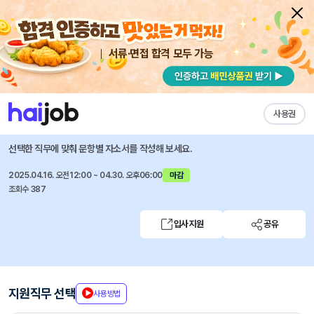
서류·면접 합격 모두 가능
채용공고 자소서
자유항목 자소서
내 작성목록
한국콘텐츠진흥원
즐겨찾기
사용권
2025년 청년인턴 채용 공고
선택한 직무에 맞춰 문항별 자소서를 작성해 보세요.
2025.04.16. 오전12:00 ~ 04.30. 오후06:00
마감
조회수 387
입사지원
공유
지원직무 선택
사용방법