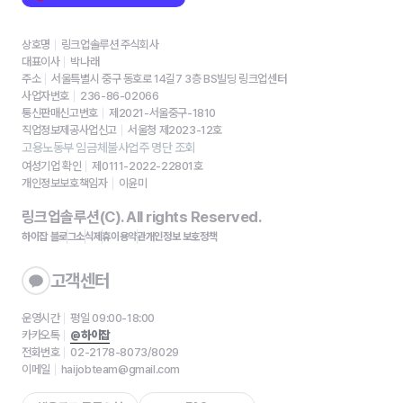
상호명
링크업솔루션 주식회사
대표이사
박나래
주소
서울특별시 중구 동호로 14길7 3층 BS빌딩 링크업센터
사업자번호
236-86-02066
통신판매신고번호
제2021-서울중구-1810
직업정보제공사업신고
서울청 제2023-12호
고용노동부 임금체불사업주 명단 조회
여성기업 확인
제0111-2022-22801호
개인정보보호책임자
이윤미
링크업솔루션(C). All rights Reserved.
하이잡 블로그
소식
제휴
이용약관
개인정보 보호정책
고객센터
운영시간
평일 09:00-18:00
카카오톡
@하이잡
전화번호
02-2178-8073/8029
이메일
haijobteam@gmail.com