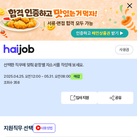
서류·면접 합격 모두 가능
채용공고 자소서
자유항목 자소서
내 작성목록
고운세상코스메틱
즐겨찾기
사용권
[닥터지] 정보전략팀 사내 IT 헬프데스크(계약직)
선택한 직무에 맞춰 문항별 자소서를 작성해 보세요.
2025.04.25. 오전12:00 ~ 05.31. 오전08:00
마감
조회수 358
입사지원
공유
지원직무 선택
사용방법