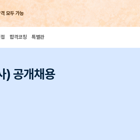
합격 모두 가능
면접
합격코칭
특별관
사) 공개채용