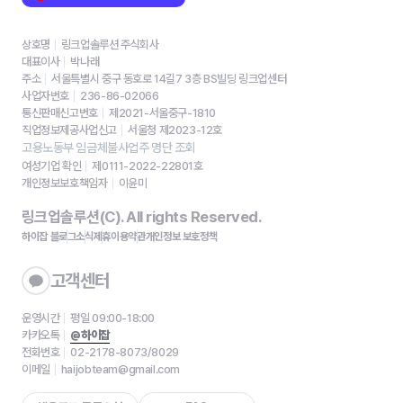
상호명
링크업솔루션 주식회사
대표이사
박나래
주소
서울특별시 중구 동호로 14길7 3층 BS빌딩 링크업센터
사업자번호
236-86-02066
통신판매신고번호
제2021-서울중구-1810
직업정보제공사업신고
서울청 제2023-12호
고용노동부 임금체불사업주 명단 조회
여성기업 확인
제0111-2022-22801호
개인정보보호책임자
이윤미
링크업솔루션(C). All rights Reserved.
하이잡 블로그
소식
제휴
이용약관
개인정보 보호정책
고객센터
운영시간
평일 09:00-18:00
카카오톡
@하이잡
전화번호
02-2178-8073/8029
이메일
haijobteam@gmail.com