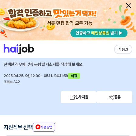
서류·면접 합격 모두 가능
채용공고 자소서
자유항목 자소서
내 작성목록
이든앤앨리스마케팅
즐겨찾기
사용권
2025년 신입사원 공개채용
선택한 직무에 맞춰 문항별 자소서를 작성해 보세요.
2025.04.25. 오전12:00 ~ 05.11. 오후11:59
마감
조회수 342
입사지원
공유
지원직무 선택
사용방법