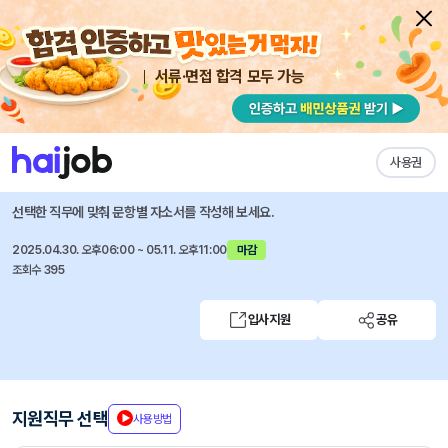
서류·면접 합격 모두 가능
채용공고 자소서
자유항목 자소서
내 작성목록
LG생활건강
즐겨찾기
사용권
콘텐츠 크리에이터 체험형 인턴 채용
선택한 직무에 맞춰 문항별 자소서를 작성해 보세요.
2025.04.30. 오후06:00 ~ 05.11. 오후11:00
마감
조회수 395
입사지원
공유
지원직무 선택
사용방법