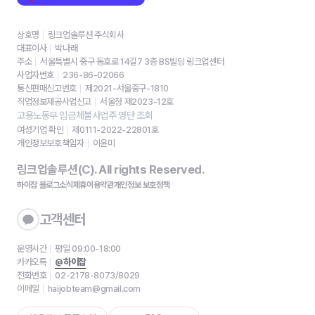
상호명
링크업솔루션 주식회사
대표이사
박나래
주소
서울특별시 중구 동호로 14길7 3층 BS빌딩 링크업센터
사업자번호
236-86-02066
통신판매신고번호
제2021-서울중구-1810
직업정보제공사업신고
서울청 제2023-12호
고용노동부 임금체불사업주 명단 조회
여성기업 확인
제0111-2022-22801호
개인정보보호책임자
이윤미
링크업솔루션(C). All rights Reserved.
하이잡 블로그
소식
제휴
이용약관
개인정보 보호정책
고객센터
운영시간
평일 09:00-18:00
카카오톡
@하이잡
전화번호
02-2178-8073/8029
이메일
haijobteam@gmail.com