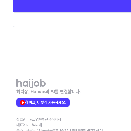
하이잡, Human과 AI를 연결합니다.
하이잡, 이렇게 사용하세요.
상호명
링크업솔루션 주식회사
대표이사
박나래
주소
서울특별시 중구 동호로 14길7 3층 BS빌딩 링크업센터