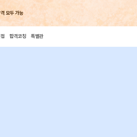
합격 모두 가능
면접
합격코칭
특별관