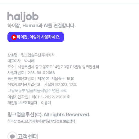
하이잡, Human과 AI를 연결합니다.
하이잡, 이렇게 사용하세요.
상호명
링크업솔루션 주식회사
대표이사
박나래
주소
서울특별시 중구 동호로 14길7 3층 BS빌딩 링크업센터
사업자번호
236-86-02066
통신판매신고번호
제2021-서울중구-1810
직업정보제공사업신고
서울청 제2023-12호
고용노동부 임금체불사업주 명단 조회
여성기업 확인
제0111-2022-22801호
개인정보보호책임자
이윤미
링크업솔루션(C). All rights Reserved.
하이잡 블로그
소식
제휴
이용약관
개인정보 보호정책
고객센터