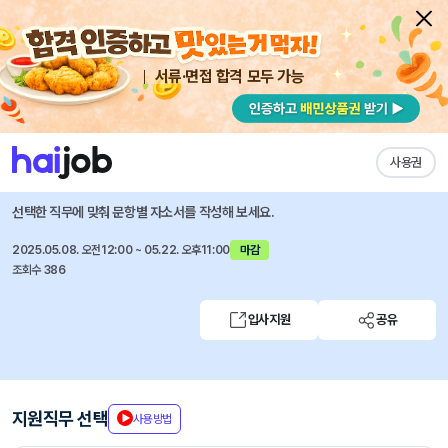
서류·면접 합격 모두 가능
채용공고 자소서
자유항목 자소서
내 작성목록
유안타증권
즐겨찾기
사용권
Multi Asset운용팀 경력직원 채용
선택한 직무에 맞춰 문항별 자소서를 작성해 보세요.
2025.05.08. 오전12:00 ~ 05.22. 오후11:00
마감
조회수 386
입사지원
공유
지원직무 선택
사용방법