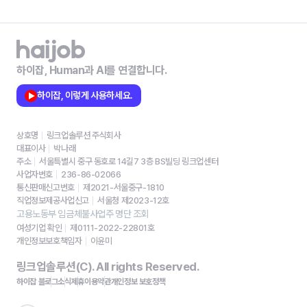
하이잡, Human과 AI를 연결합니다.
하이잡, 이렇게 사용하세요.
상호명
링크업솔루션 주식회사
대표이사
박나래
주소
서울특별시 중구 동호로 14길7 3층 BS빌딩 링크업센터
사업자번호
236-86-02066
통신판매신고번호
제2021-서울중구-1810
직업정보제공사업신고
서울청 제2023-12호
고용노동부 임금체불사업주 명단 조회
여성기업 확인
제0111-2022-22801호
개인정보보호책임자
이윤미
링크업솔루션(C). All rights Reserved.
하이잡 블로그
소식
제휴
이용약관
개인정보 보호정책