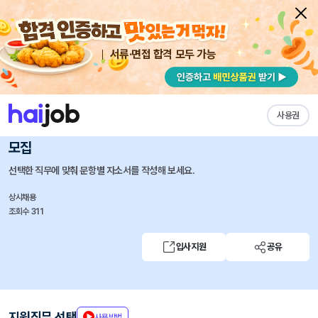
서류·면접 합격 모두 가능
채용공고 자소서
자유항목 자소서
내 작성목록
에이피알
즐겨찾기
사용권
[마케팅] 중동 아마존 담당 채용연계형 인턴 및 경력사원
모집
선택한 직무에 맞춰 문항별 자소서를 작성해 보세요.
상시채용
조회수 311
입사지원
공유
지원직무 선택
사용방법