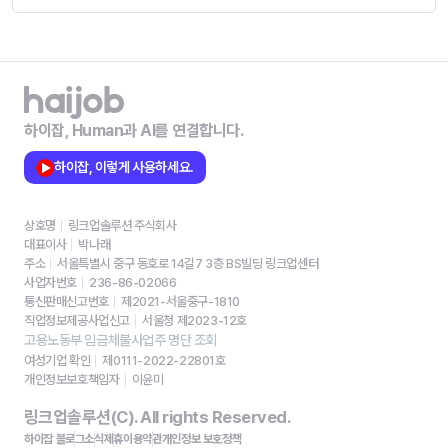
하이잡, Human과 AI를 연결합니다.
하이잡, 이렇게 사용하세요.
상호명
링크업솔루션 주식회사
대표이사
박나래
주소
서울특별시 중구 동호로 14길7 3층 BS빌딩 링크업센터
사업자번호
236-86-02066
통신판매신고번호
제2021-서울중구-1810
직업정보제공사업신고
서울청 제2023-12호
고용노동부 임금체불사업주 명단 조회
여성기업 확인
제0111-2022-22801호
개인정보보호책임자
이윤미
링크업솔루션(C). All rights Reserved.
하이잡 블로그
소식
제휴
이용약관
개인정보 보호정책