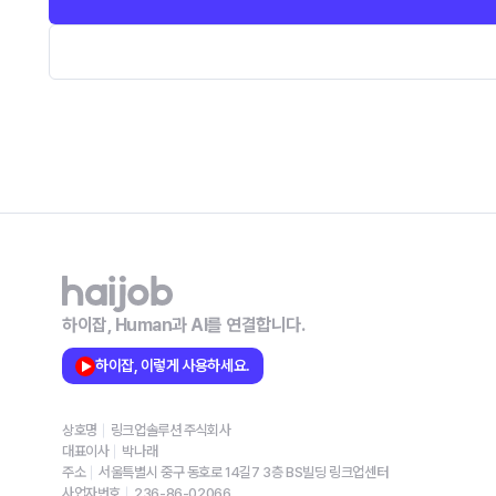
하이잡, Human과 AI를 연결합니다.
하이잡, 이렇게 사용하세요.
상호명
링크업솔루션 주식회사
대표이사
박나래
주소
서울특별시 중구 동호로 14길7 3층 BS빌딩 링크업센터
사업자번호
236-86-02066