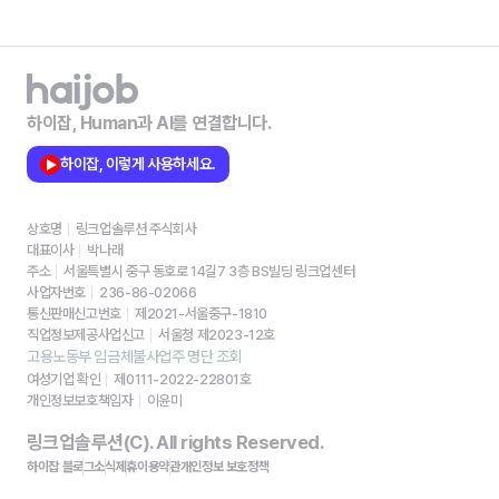
하이잡, Human과 AI를 연결합니다.
하이잡, 이렇게 사용하세요.
상호명
링크업솔루션 주식회사
대표이사
박나래
주소
서울특별시 중구 동호로 14길7 3층 BS빌딩 링크업센터
사업자번호
236-86-02066
통신판매신고번호
제2021-서울중구-1810
직업정보제공사업신고
서울청 제2023-12호
고용노동부 임금체불사업주 명단 조회
여성기업 확인
제0111-2022-22801호
개인정보보호책임자
이윤미
링크업솔루션(C). All rights Reserved.
하이잡 블로그
소식
제휴
이용약관
개인정보 보호정책