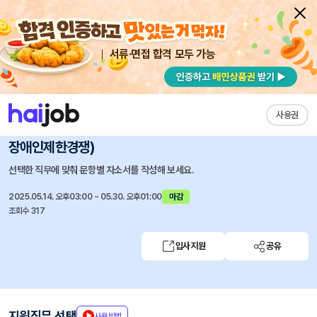
서류·면접 합격 모두 가능
채용공고 자소서
자유항목 자소서
내 작성목록
신용보증재단중앙회
즐겨찾기
사용권
2025년 청년인턴(체험형) 채용 (일반 및
장애인제한경쟁)
선택한 직무에 맞춰 문항별 자소서를 작성해 보세요.
2025.05.14. 오후03:00 ~ 05.30. 오후01:00
마감
조회수 317
입사지원
공유
지원직무 선택
사용방법