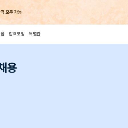
합격 모두 가능
면접
합격코칭
특별관
 채용