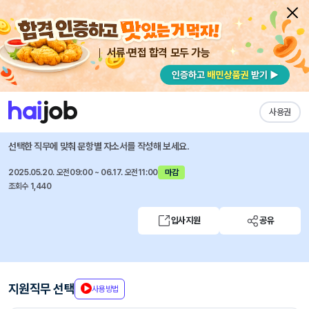
서류·면접 합격 모두 가능
채용공고 자소서
자유항목 자소서
내 작성목록
SK AX
즐겨찾기
사용권
SK AX 신입사원 채용
선택한 직무에 맞춰 문항별 자소서를 작성해 보세요.
2025.05.20. 오전09:00 ~ 06.17. 오전11:00
마감
조회수 1,440
입사지원
공유
지원직무 선택
사용방법