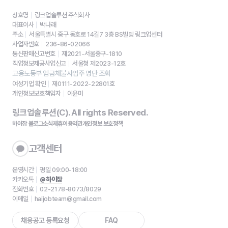
상호명
링크업솔루션 주식회사
대표이사
박나래
주소
서울특별시 중구 동호로 14길7 3층 BS빌딩 링크업센터
사업자번호
236-86-02066
통신판매신고번호
제2021-서울중구-1810
직업정보제공사업신고
서울청 제2023-12호
고용노동부 임금체불사업주 명단 조회
여성기업 확인
제0111-2022-22801호
개인정보보호책임자
이윤미
링크업솔루션(C). All rights Reserved.
하이잡 블로그
소식
제휴
이용약관
개인정보 보호정책
고객센터
운영시간
평일 09:00-18:00
카카오톡
@하이잡
전화번호
02-2178-8073/8029
이메일
haijobteam@gmail.com
채용공고 등록요청
FAQ