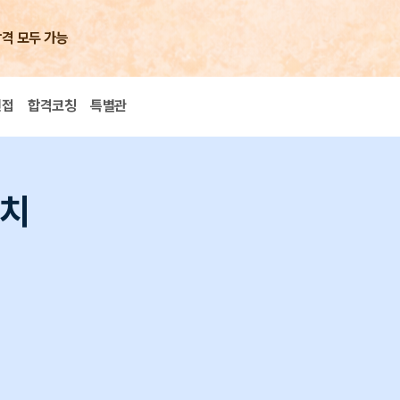
합격 모두 가능
면접
합격코칭
특별관
조치