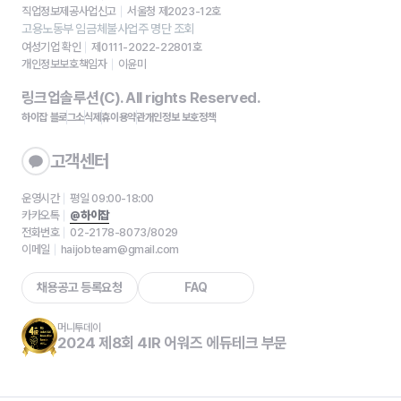
직업정보제공사업신고
서울청 제2023-12호
고용노동부 임금체불사업주 명단 조회
여성기업 확인
제0111-2022-22801호
개인정보보호책임자
이윤미
링크업솔루션(C). All rights Reserved.
하이잡 블로그
소식
제휴
이용약관
개인정보 보호정책
고객센터
운영시간
평일 09:00-18:00
카카오톡
@하이잡
전화번호
02-2178-8073/8029
이메일
haijobteam@gmail.com
채용공고 등록요청
FAQ
머니투데이
2024 제8회 4IR 어워즈 에듀테크 부문