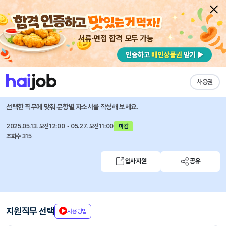
서류·면접 합격 모두 가능
채용공고 자소서
자유항목 자소서
내 작성목록
농업정책보험금융원
즐겨찾기
사용권
2025년 제3차 신규직원 채용
선택한 직무에 맞춰 문항별 자소서를 작성해 보세요.
2025.05.13. 오전12:00 ~ 05.27. 오전11:00
마감
조회수 315
입사지원
공유
지원직무 선택
사용방법