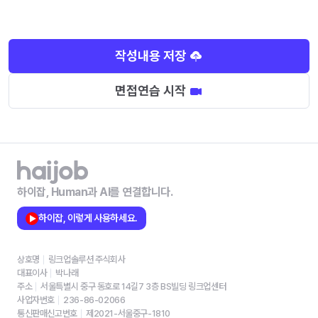
작성내용 저장
면접연습 시작
하이잡, Human과 AI를 연결합니다.
하이잡, 이렇게 사용하세요.
상호명
링크업솔루션 주식회사
대표이사
박나래
주소
서울특별시 중구 동호로 14길7 3층 BS빌딩 링크업센터
사업자번호
236-86-02066
통신판매신고번호
제2021-서울중구-1810