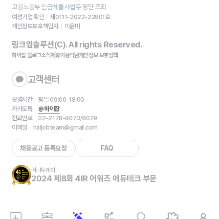
고용노동부 임금체불사업주 명단 조회
여성기업 확인
제0111-2022-22801호
개인정보보호책임자
이윤미
링크업솔루션(C). All rights Reserved.
하이잡 블로그
소식
제휴
이용약관
개인정보 보호정책
고객센터
운영시간
평일 09:00-18:00
카카오톡
@하이잡
전화번호
02-2178-8073/8029
이메일
haijobteam@gmail.com
채용공고 등록요청
FAQ
머니투데이
2024 제8회 4IR 어워즈 에듀테크 부문