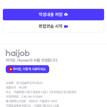
작성내용 저장
면접연습 시작
하이잡, Human과 AI를 연결합니다.
하이잡, 이렇게 사용하세요.
상호명
링크업솔루션 주식회사
대표이사
박나래
주소
서울특별시 중구 동호로 14길7 3층 BS빌딩 링크업센터
사업자번호
236-86-02066
통신판매신고번호
제2021-서울중구-1810
직업정보제공사업신고
서울청 제2023-12호