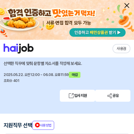
서류·면접 합격 모두 가능
채용공고 자소서
자유항목 자소서
내 작성목록
AXA손해보험
즐겨찾기
사용권
영업기획팀 신입사원 채용
선택한 직무에 맞춰 문항별 자소서를 작성해 보세요.
2025.05.22. 오전12:00 ~ 06.08. 오후11:59
마감
조회수 401
입사지원
공유
지원직무 선택
사용방법