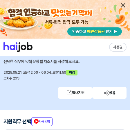
서류·면접 합격 모두 가능
채용공고 자소서
자유항목 자소서
내 작성목록
한국능률협회컨설팅
즐겨찾기
사용권
2025년 채용전환형 인턴(AA) 채용
선택한 직무에 맞춰 문항별 자소서를 작성해 보세요.
2025.05.21. 오전12:00 ~ 06.04. 오후11:59
마감
조회수 299
입사지원
공유
지원직무 선택
사용방법