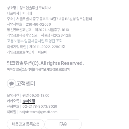
상호명
링크업솔루션 주식회사
대표이사
박나래
주소
서울특별시 중구 동호로 14길7 3층 BS빌딩 링크업센터
사업자번호
236-86-02066
통신판매신고번호
제2021-서울중구-1810
직업정보제공사업신고
서울청 제2023-12호
고용노동부 임금체불사업주 명단 조회
여성기업 확인
제0111-2022-22801호
개인정보보호책임자
이윤미
링크업솔루션(C). All rights Reserved.
하이잡 블로그
소식
제휴
이용약관
개인정보 보호정책
고객센터
운영시간
평일 09:00-18:00
카카오톡
@하이잡
전화번호
02-2178-8073/8029
이메일
haijobteam@gmail.com
채용공고 등록요청
FAQ