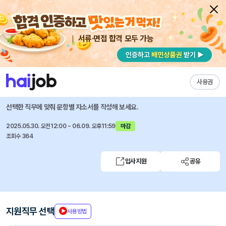
서류·면접 합격 모두 가능
채용공고 자소서
자유항목 자소서
내 작성목록
한양증권
즐겨찾기
사용권
Business Research 인턴(채용연계형) 채용
선택한 직무에 맞춰 문항별 자소서를 작성해 보세요.
2025.05.30. 오전12:00 ~ 06.09. 오후11:59
마감
조회수 364
입사지원
공유
지원직무 선택
사용방법