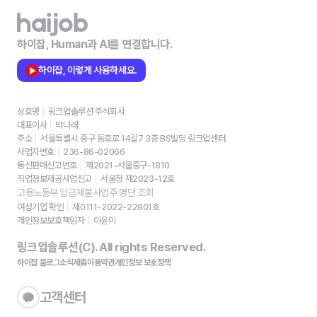
하이잡, Human과 AI를 연결합니다.
하이잡, 이렇게 사용하세요.
상호명
링크업솔루션 주식회사
대표이사
박나래
주소
서울특별시 중구 동호로 14길7 3층 BS빌딩 링크업센터
사업자번호
236-86-02066
통신판매신고번호
제2021-서울중구-1810
직업정보제공사업신고
서울청 제2023-12호
고용노동부 임금체불사업주 명단 조회
여성기업 확인
제0111-2022-22801호
개인정보보호책임자
이윤미
링크업솔루션(C). All rights Reserved.
하이잡 블로그
소식
제휴
이용약관
개인정보 보호정책
고객센터