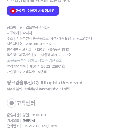
하이잡, Human과 AI를 연결합니다.
하이잡, 이렇게 사용하세요.
상호명
링크업솔루션 주식회사
대표이사
박나래
주소
서울특별시 중구 동호로 14길7 3층 BS빌딩 링크업센터
사업자번호
236-86-02066
통신판매신고번호
제2021-서울중구-1810
직업정보제공사업신고
서울청 제2023-12호
고용노동부 임금체불사업주 명단 조회
여성기업 확인
제0111-2022-22801호
개인정보보호책임자
이윤미
링크업솔루션(C). All rights Reserved.
하이잡 블로그
소식
제휴
이용약관
개인정보 보호정책
고객센터
운영시간
평일 09:00-18:00
카카오톡
@하이잡
전화번호
02-2178-8073/8029