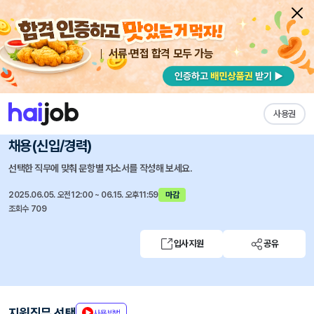
서류·면접 합격 모두 가능
채용공고 자소서
자유항목 자소서
내 작성목록
일동홀딩스
즐겨찾기
사용권
[일동홀딩스] 2025년 6월 수시채용 전략기획 포지션
채용(신입/경력)
선택한 직무에 맞춰 문항별 자소서를 작성해 보세요.
2025.06.05. 오전12:00 ~ 06.15. 오후11:59
마감
조회수 709
입사지원
공유
지원직무 선택
사용방법