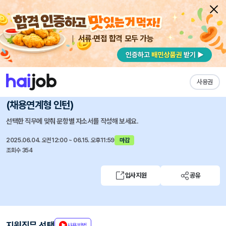
서류·면접 합격 모두 가능
채용공고 자소서
자유항목 자소서
내 작성목록
포컴퍼니
즐겨찾기
사용권
[VASOL / BOLDFORMULA] 콘텐츠 마케터
(채용연계형 인턴)
선택한 직무에 맞춰 문항별 자소서를 작성해 보세요.
2025.06.04. 오전12:00 ~ 06.15. 오후11:59
마감
조회수 354
입사지원
공유
지원직무 선택
사용방법