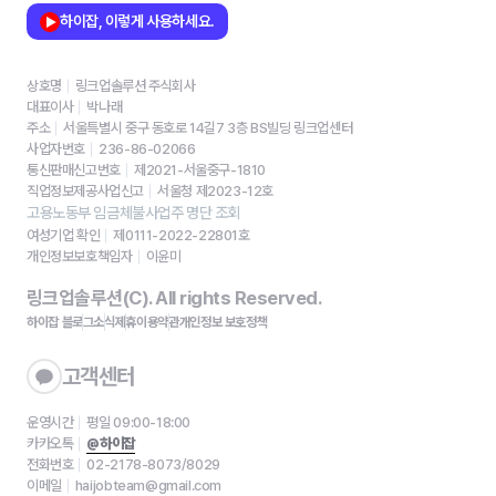
하이잡, 이렇게 사용하세요.
상호명
링크업솔루션 주식회사
대표이사
박나래
주소
서울특별시 중구 동호로 14길7 3층 BS빌딩 링크업센터
사업자번호
236-86-02066
통신판매신고번호
제2021-서울중구-1810
직업정보제공사업신고
서울청 제2023-12호
고용노동부 임금체불사업주 명단 조회
여성기업 확인
제0111-2022-22801호
개인정보보호책임자
이윤미
링크업솔루션(C). All rights Reserved.
하이잡 블로그
소식
제휴
이용약관
개인정보 보호정책
고객센터
운영시간
평일 09:00-18:00
카카오톡
@하이잡
전화번호
02-2178-8073/8029
이메일
haijobteam@gmail.com