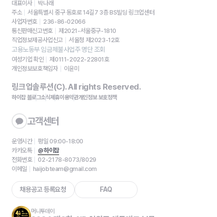
대표이사
박나래
주소
서울특별시 중구 동호로 14길7 3층 BS빌딩 링크업센터
사업자번호
236-86-02066
통신판매신고번호
제2021-서울중구-1810
직업정보제공사업신고
서울청 제2023-12호
고용노동부 임금체불사업주 명단 조회
여성기업 확인
제0111-2022-22801호
개인정보보호책임자
이윤미
링크업솔루션(C). All rights Reserved.
하이잡 블로그
소식
제휴
이용약관
개인정보 보호정책
고객센터
운영시간
평일 09:00-18:00
카카오톡
@하이잡
전화번호
02-2178-8073/8029
이메일
haijobteam@gmail.com
채용공고 등록요청
FAQ
머니투데이