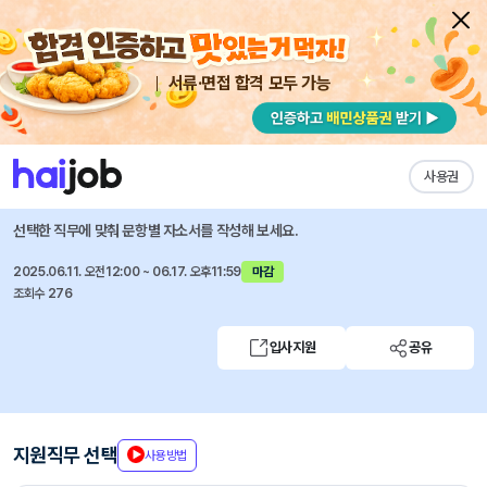
서류·면접 합격 모두 가능
채용공고 자소서
자유항목 자소서
내 작성목록
중앙대학교병원
즐겨찾기
사용권
(서울병원) 진료협력센터 행정 (계약직) 모집(2025.06)
선택한 직무에 맞춰 문항별 자소서를 작성해 보세요.
2025.06.11. 오전12:00 ~ 06.17. 오후11:59
마감
조회수 276
입사지원
공유
지원직무 선택
사용방법