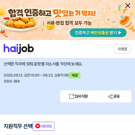
서류·면접 합격 모두 가능
채용공고 자소서
자유항목 자소서
내 작성목록
현대로템
즐겨찾기
사용권
2025년 하계 석/박사 인턴 모집
선택한 직무에 맞춰 문항별 자소서를 작성해 보세요.
2025.06.12. 오전10:00 ~ 06.22. 오후11:59
마감
조회수 388
입사지원
공유
지원직무 선택
사용방법