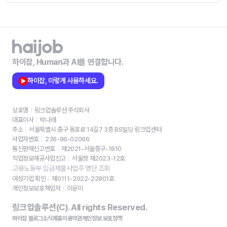
하이잡, Human과 AI를 연결합니다.
하이잡, 이렇게 사용하세요.
상호명
링크업솔루션 주식회사
대표이사
박나래
주소
서울특별시 중구 동호로 14길7 3층 BS빌딩 링크업센터
사업자번호
236-86-02066
통신판매신고번호
제2021-서울중구-1810
직업정보제공사업신고
서울청 제2023-12호
고용노동부 임금체불사업주 명단 조회
여성기업 확인
제0111-2022-22801호
개인정보보호책임자
이윤미
링크업솔루션(C). All rights Reserved.
하이잡 블로그
소식
제휴
이용약관
개인정보 보호정책