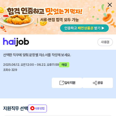
서류·면접 합격 모두 가능
채용공고 자소서
자유항목 자소서
내 작성목록
아주산업
즐겨찾기
사용권
2025년 레미콘 영업직무(수원)
선택한 직무에 맞춰 문항별 자소서를 작성해 보세요.
2025.06.12. 오전12:00 ~ 06.22. 오후11:59
마감
조회수 329
입사지원
공유
지원직무 선택
사용방법