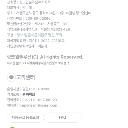
상호명
링크업솔루션 주식회사
대표이사
박나래
주소
서울특별시 중구 동호로 14길7 3층 BS빌딩 링크업센터
사업자번호
236-86-02066
통신판매신고번호
제2021-서울중구-1810
직업정보제공사업신고
서울청 제2023-12호
고용노동부 임금체불사업주 명단 조회
여성기업 확인
제0111-2022-22801호
개인정보보호책임자
이윤미
링크업솔루션(C). All rights Reserved.
하이잡 블로그
소식
제휴
이용약관
개인정보 보호정책
고객센터
운영시간
평일 09:00-18:00
카카오톡
@하이잡
전화번호
02-2178-8073/8029
이메일
haijobteam@gmail.com
채용공고 등록요청
FAQ