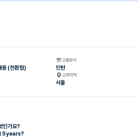
고용방식
용 (전환형)
인턴
근무지역
서울
무엇인가요?
t 5 years?