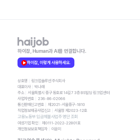
하이잡, Human과 AI를 연결합니다.
하이잡, 이렇게 사용하세요.
상호명
링크업솔루션 주식회사
대표이사
박나래
주소
서울특별시 중구 동호로 14길7 3층 BS빌딩 링크업센터
사업자번호
236-86-02066
통신판매신고번호
제2021-서울중구-1810
직업정보제공사업신고
서울청 제2023-12호
고용노동부 임금체불사업주 명단 조회
여성기업 확인
제0111-2022-22801호
개인정보보호책임자
이윤미