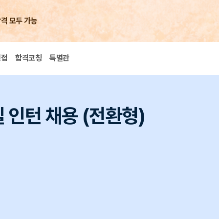
합격 모두 가능
면접
합격코칭
특별관
인턴 채용 (전환형)