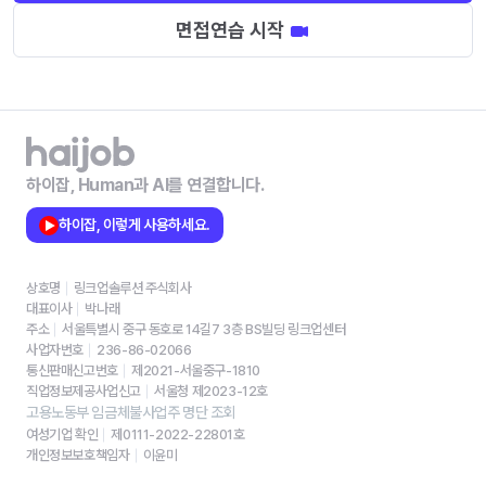
면접연습 시작
하이잡, Human과 AI를 연결합니다.
하이잡, 이렇게 사용하세요.
상호명
링크업솔루션 주식회사
대표이사
박나래
주소
서울특별시 중구 동호로 14길7 3층 BS빌딩 링크업센터
사업자번호
236-86-02066
통신판매신고번호
제2021-서울중구-1810
직업정보제공사업신고
서울청 제2023-12호
고용노동부 임금체불사업주 명단 조회
여성기업 확인
제0111-2022-22801호
개인정보보호책임자
이윤미