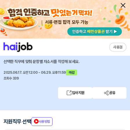
서류·면접 합격 모두 가능
채용공고 자소서
자유항목 자소서
내 작성목록
이크레더블
즐겨찾기
사용권
사업부문 인재 채용
선택한 직무에 맞춰 문항별 자소서를 작성해 보세요.
2025.06.17. 오전12:00 ~ 06.29. 오후11:59
마감
조회수 339
입사지원
공유
지원직무 선택
사용방법