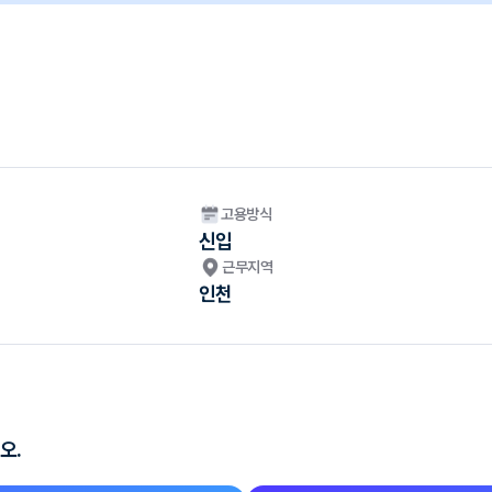
고용방식
신입
근무지역
인천
오.