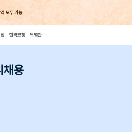
합격 모두 가능
면접
합격코칭
특별관
시채용