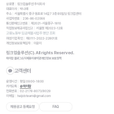
상호명
링크업솔루션 주식회사
대표이사
박나래
주소
서울특별시 중구 동호로 14길7 3층 BS빌딩 링크업센터
사업자번호
236-86-02066
통신판매신고번호
제2021-서울중구-1810
직업정보제공사업신고
서울청 제2023-12호
고용노동부 임금체불사업주 명단 조회
여성기업 확인
제0111-2022-22801호
개인정보보호책임자
이윤미
링크업솔루션(C). All rights Reserved.
하이잡 블로그
소식
제휴
이용약관
개인정보 보호정책
고객센터
운영시간
평일 09:00-18:00
카카오톡
@하이잡
전화번호
02-2178-8073/8029
이메일
haijobteam@gmail.com
채용공고 등록요청
FAQ