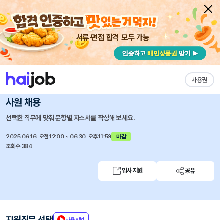
서류·면접 합격 모두 가능
채용공고 자소서
자유항목 자소서
내 작성목록
아세아제지
즐겨찾기
사용권
아세아제지 세종공장 공무팀 전기파트 대졸 신입/경력
사원 채용
선택한 직무에 맞춰 문항별 자소서를 작성해 보세요.
2025.06.16. 오전12:00 ~ 06.30. 오후11:59
마감
조회수 384
입사지원
공유
지원직무 선택
사용방법