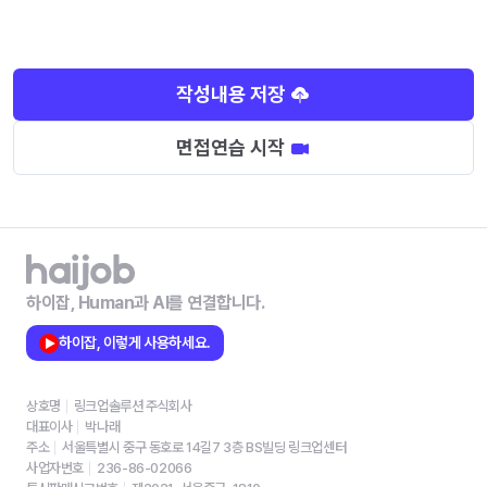
작성내용 저장
면접연습 시작
하이잡, Human과 AI를 연결합니다.
하이잡, 이렇게 사용하세요.
상호명
링크업솔루션 주식회사
대표이사
박나래
주소
서울특별시 중구 동호로 14길7 3층 BS빌딩 링크업센터
사업자번호
236-86-02066