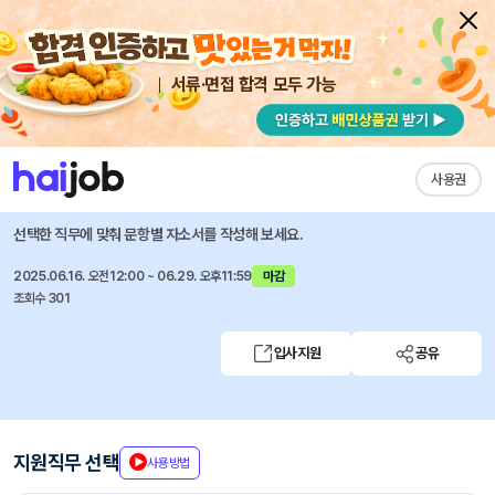
서류·면접 합격 모두 가능
채용공고 자소서
자유항목 자소서
내 작성목록
에너지머티리얼즈
즐겨찾기
사용권
에너지머티리얼즈 부문별 현장직(계약직) 채용
선택한 직무에 맞춰 문항별 자소서를 작성해 보세요.
2025.06.16. 오전12:00 ~ 06.29. 오후11:59
마감
조회수 301
입사지원
공유
지원직무 선택
사용방법