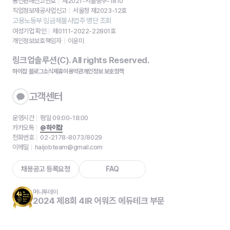
통신판매신고번호
제2021-서울중구-1810
직업정보제공사업신고
서울청 제2023-12호
고용노동부 임금체불사업주 명단 조회
여성기업 확인
제0111-2022-22801호
개인정보보호책임자
이윤미
링크업솔루션(C). All rights Reserved.
하이잡 블로그
소식
제휴
이용약관
개인정보 보호정책
고객센터
운영시간
평일 09:00-18:00
카카오톡
@하이잡
전화번호
02-2178-8073/8029
이메일
haijobteam@gmail.com
채용공고 등록요청
FAQ
머니투데이
2024 제8회 4IR 어워즈 에듀테크 부문