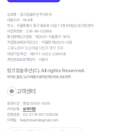
상호명
링크업솔루션 주식회사
대표이사
박나래
주소
서울특별시 중구 동호로 14길7 3층 BS빌딩 링크업센터
사업자번호
236-86-02066
통신판매신고번호
제2021-서울중구-1810
직업정보제공사업신고
서울청 제2023-12호
고용노동부 임금체불사업주 명단 조회
여성기업 확인
제0111-2022-22801호
개인정보보호책임자
이윤미
링크업솔루션(C). All rights Reserved.
하이잡 블로그
소식
제휴
이용약관
개인정보 보호정책
고객센터
운영시간
평일 09:00-18:00
카카오톡
@하이잡
전화번호
02-2178-8073/8029
이메일
haijobteam@gmail.com