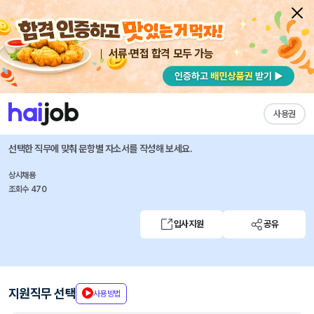
서류·면접 합격 모두 가능
채용공고 자소서
자유항목 자소서
내 작성목록
NHN CLOUD
즐겨찾기
사용권
IT인프라 기획
선택한 직무에 맞춰 문항별 자소서를 작성해 보세요.
상시채용
조회수 470
입사지원
공유
지원직무 선택
사용방법