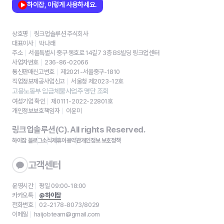
하이잡, 이렇게 사용하세요.
상호명
링크업솔루션 주식회사
대표이사
박나래
주소
서울특별시 중구 동호로 14길7 3층 BS빌딩 링크업센터
사업자번호
236-86-02066
통신판매신고번호
제2021-서울중구-1810
직업정보제공사업신고
서울청 제2023-12호
고용노동부 임금체불사업주 명단 조회
여성기업 확인
제0111-2022-22801호
개인정보보호책임자
이윤미
링크업솔루션(C). All rights Reserved.
하이잡 블로그
소식
제휴
이용약관
개인정보 보호정책
고객센터
운영시간
평일 09:00-18:00
카카오톡
@하이잡
전화번호
02-2178-8073/8029
이메일
haijobteam@gmail.com