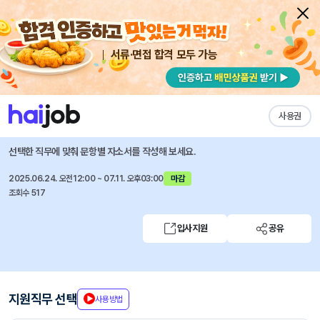
서류·면접 합격 모두 가능
채용공고 자소서
자유항목 자소서
내 작성목록
그랜드코리아레저
즐겨찾기
사용권
2025년 그랜드코리아레저(주) 신입사원 채용공고
선택한 직무에 맞춰 문항별 자소서를 작성해 보세요.
2025.06.24. 오전12:00 ~ 07.11. 오후03:00
마감
조회수 517
입사지원
공유
지원직무 선택
사용방법