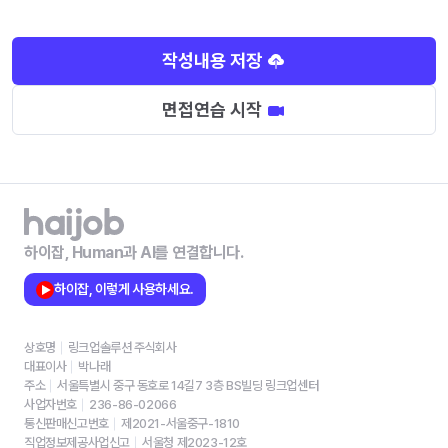
작성내용 저장
면접연습 시작
하이잡, Human과 AI를 연결합니다.
하이잡, 이렇게 사용하세요.
상호명
링크업솔루션 주식회사
대표이사
박나래
주소
서울특별시 중구 동호로 14길7 3층 BS빌딩 링크업센터
사업자번호
236-86-02066
통신판매신고번호
제2021-서울중구-1810
직업정보제공사업신고
서울청 제2023-12호