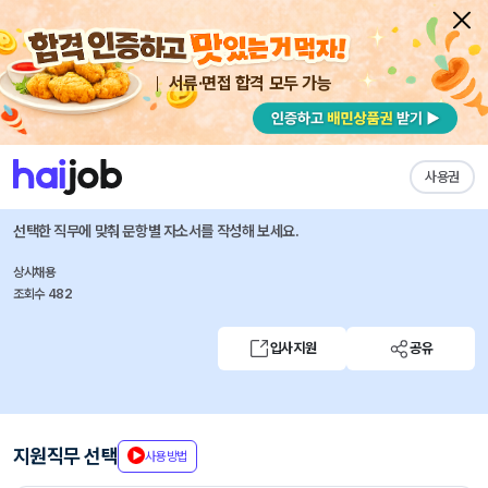
서류·면접 합격 모두 가능
채용공고 자소서
자유항목 자소서
내 작성목록
비바리퍼블리카(토스)
즐겨찾기
사용권
Sales Operations Specialist
선택한 직무에 맞춰 문항별 자소서를 작성해 보세요.
상시채용
조회수 482
입사지원
공유
지원직무 선택
사용방법