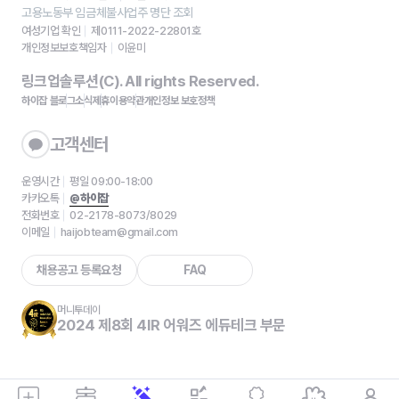
고용노동부 임금체불사업주 명단 조회
여성기업 확인
제0111-2022-22801호
개인정보보호책임자
이윤미
링크업솔루션(C). All rights Reserved.
하이잡 블로그
소식
제휴
이용약관
개인정보 보호정책
고객센터
운영시간
평일 09:00-18:00
카카오톡
@하이잡
전화번호
02-2178-8073/8029
이메일
haijobteam@gmail.com
채용공고 등록요청
FAQ
머니투데이
2024 제8회 4IR 어워즈 에듀테크 부문