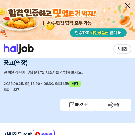
서류·면접 합격 모두 가능
채용공고 자소서
자유항목 자소서
내 작성목록
국가유산진흥원
즐겨찾기
사용권
2025년 궁중문화축전 전문인력(홍보매니저) 공개모집
공고(연장)
선택한 직무에 맞춰 문항별 자소서를 작성해 보세요.
2025.06.25. 오전12:00 ~ 06.30. 오후11:59
마감
조회수 337
입사지원
공유
지원직무 선택
사용방법