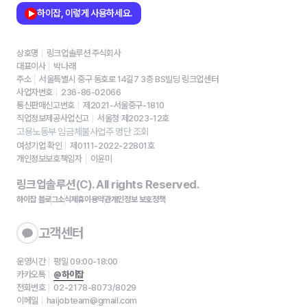
하이잡, 이렇게 사용하세요.
상호명
링크업솔루션 주식회사
대표이사
박나래
주소
서울특별시 중구 동호로 14길7 3층 BS빌딩 링크업센터
사업자번호
236-86-02066
통신판매신고번호
제2021-서울중구-1810
직업정보제공사업신고
서울청 제2023-12호
고용노동부 임금체불사업주 명단 조회
여성기업 확인
제0111-2022-22801호
개인정보보호책임자
이윤미
링크업솔루션(C). All rights Reserved.
하이잡 블로그
소식
제휴
이용약관
개인정보 보호정책
고객센터
운영시간
평일 09:00-18:00
카카오톡
@하이잡
전화번호
02-2178-8073/8029
이메일
haijobteam@gmail.com