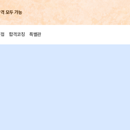
합격 모두 가능
면접
합격코칭
특별관