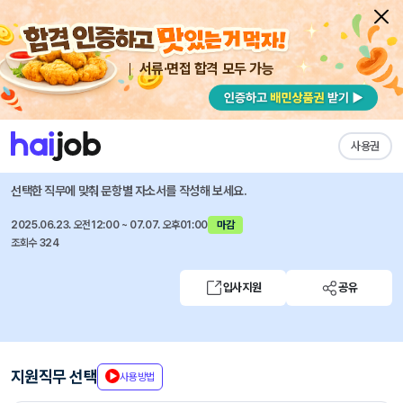
서류·면접 합격 모두 가능
채용공고 자소서
자유항목 자소서
내 작성목록
한국ESG기준원
즐겨찾기
사용권
연구원 채용 공고
선택한 직무에 맞춰 문항별 자소서를 작성해 보세요.
2025.06.23. 오전12:00 ~ 07.07. 오후01:00
마감
조회수 324
입사지원
공유
지원직무 선택
사용방법