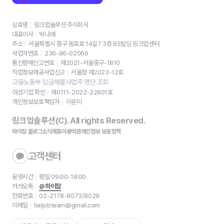
상호명
링크업솔루션 주식회사
대표이사
박나래
주소
서울특별시 중구 동호로 14길7 3층 BS빌딩 링크업센터
사업자번호
236-86-02066
통신판매신고번호
제2021-서울중구-1810
직업정보제공사업신고
서울청 제2023-12호
고용노동부 임금체불사업주 명단 조회
여성기업 확인
제0111-2022-22801호
개인정보보호책임자
이윤미
링크업솔루션(C). All rights Reserved.
하이잡 블로그
소식
제휴
이용약관
개인정보 보호정책
고객센터
운영시간
평일 09:00-18:00
카카오톡
@하이잡
전화번호
02-2178-8073/8029
이메일
haijobteam@gmail.com