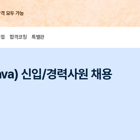
합격 모두 가능
면접
합격코칭
특별관
Java) 신입/경력사원 채용