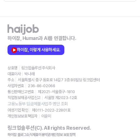
하이잡, Human과 AI를 연결합니다.
하이잡, 이렇게 사용하세요.
상호명
링크업솔루션 주식회사
대표이사
박나래
주소
서울특별시 중구 동호로 14길7 3층 BS빌딩 링크업센터
사업자번호
236-86-02066
통신판매신고번호
제2021-서울중구-1810
직업정보제공사업신고
서울청 제2023-12호
고용노동부 임금체불사업주 명단 조회
여성기업 확인
제0111-2022-22801호
개인정보보호책임자
이윤미
링크업솔루션(C). All rights Reserved.
하이잡 블로그
소식
제휴
이용약관
개인정보 보호정책