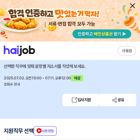
서류·면접 합격 모두 가능
채용공고 자소서
자유항목 자소서
내 작성목록
한국산업안전보건공단
즐겨찾기
사용권
2025년도 신입직 채용 공고
선택한 직무에 맞춰 문항별 자소서를 작성해 보세요.
2025.07.02. 오전10:00 ~ 07.11. 오후12:00
마감
조회수 314
입사지원
공유
지원직무 선택
사용방법