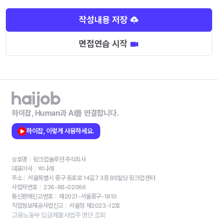
작성내용 저장
면접연습 시작
하이잡, Human과 AI를 연결합니다.
하이잡, 이렇게 사용하세요.
상호명
링크업솔루션 주식회사
대표이사
박나래
주소
서울특별시 중구 동호로 14길7 3층 BS빌딩 링크업센터
사업자번호
236-86-02066
통신판매신고번호
제2021-서울중구-1810
직업정보제공사업신고
서울청 제2023-12호
고용노동부 임금체불사업주 명단 조회