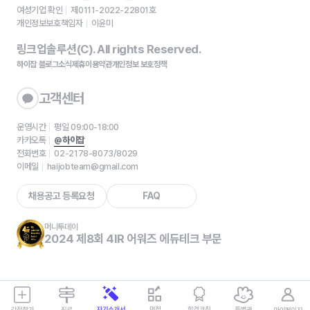
여성기업 확인
제0111-2022-22801호
개인정보보호책임자
이윤미
링크업솔루션(C). All rights Reserved.
하이잡 블로그
소식
제휴
이용약관
개인정보 보호정책
고객센터
운영시간
평일 09:00-18:00
카카오톡
@하이잡
전화번호
02-2178-8073/8029
이메일
haijobteam@gmail.com
채용공고 등록요청
FAQ
머니투데이
2024 제8회 4IR 어워즈 에듀테크 부문