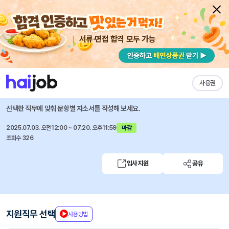
서류·면접 합격 모두 가능
채용공고 자소서
자유항목 자소서
내 작성목록
AXA손해보험
즐겨찾기
사용권
People Experience팀 급여 (Payroll) 담당자 채용
선택한 직무에 맞춰 문항별 자소서를 작성해 보세요.
2025.07.03. 오전12:00 ~ 07.20. 오후11:59
마감
조회수 326
입사지원
공유
지원직무 선택
사용방법