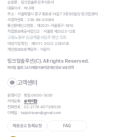
상호명
링크업솔루션 주식회사
대표이사
박나래
주소
서울특별시 중구 동호로 14길7 3층 BS빌딩 링크업센터
사업자번호
236-86-02066
통신판매신고번호
제2021-서울중구-1810
직업정보제공사업신고
서울청 제2023-12호
고용노동부 임금체불사업주 명단 조회
여성기업 확인
제0111-2022-22801호
개인정보보호책임자
이윤미
링크업솔루션(C). All rights Reserved.
하이잡 블로그
소식
제휴
이용약관
개인정보 보호정책
고객센터
운영시간
평일 09:00-18:00
카카오톡
@하이잡
전화번호
02-2178-8073/8029
이메일
haijobteam@gmail.com
채용공고 등록요청
FAQ