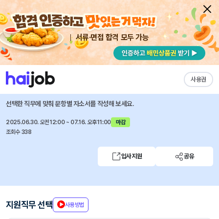
서류·면접 합격 모두 가능
채용공고 자소서
자유항목 자소서
내 작성목록
롯데그룹
즐겨찾기
사용권
2025년 6월 롯데칠성 신입사원 채용 일반전형
선택한 직무에 맞춰 문항별 자소서를 작성해 보세요.
2025.06.30. 오전12:00 ~ 07.16. 오후11:00
마감
조회수 338
입사지원
공유
지원직무 선택
사용방법