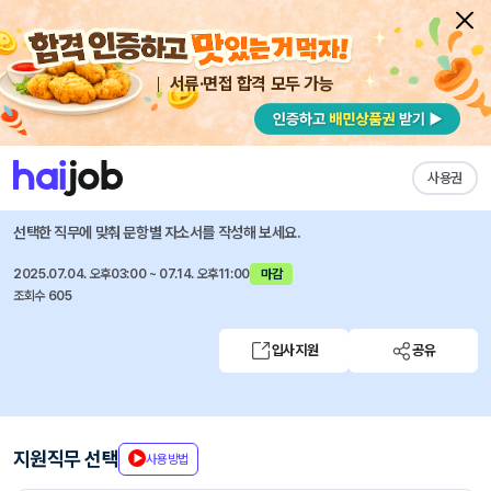
서류·면접 합격 모두 가능
채용공고 자소서
자유항목 자소서
내 작성목록
LG에너지솔루션
즐겨찾기
사용권
2025년 7월 신입사원 수시채용
선택한 직무에 맞춰 문항별 자소서를 작성해 보세요.
2025.07.04. 오후03:00 ~ 07.14. 오후11:00
마감
조회수 605
입사지원
공유
지원직무 선택
사용방법