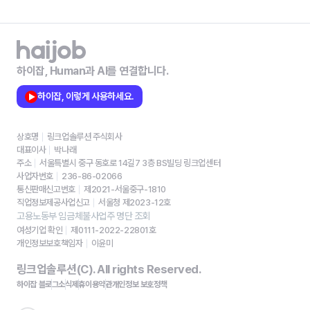
하이잡, Human과 AI를 연결합니다.
하이잡, 이렇게 사용하세요.
상호명
링크업솔루션 주식회사
대표이사
박나래
주소
서울특별시 중구 동호로 14길7 3층 BS빌딩 링크업센터
사업자번호
236-86-02066
통신판매신고번호
제2021-서울중구-1810
직업정보제공사업신고
서울청 제2023-12호
고용노동부 임금체불사업주 명단 조회
여성기업 확인
제0111-2022-22801호
개인정보보호책임자
이윤미
링크업솔루션(C). All rights Reserved.
하이잡 블로그
소식
제휴
이용약관
개인정보 보호정책