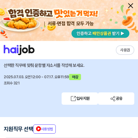
서류·면접 합격 모두 가능
채용공고 자소서
자유항목 자소서
내 작성목록
유비온
즐겨찾기
사용권
빅데이터를 활용한 디지털금융 전문가 과정 3기
선택한 직무에 맞춰 문항별 자소서를 작성해 보세요.
2025.07.03. 오전12:00 ~ 07.17. 오후11:59
마감
조회수 321
입사지원
공유
지원직무 선택
사용방법