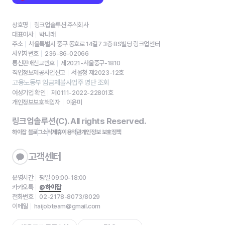
상호명
링크업솔루션 주식회사
대표이사
박나래
주소
서울특별시 중구 동호로 14길7 3층 BS빌딩 링크업센터
사업자번호
236-86-02066
통신판매신고번호
제2021-서울중구-1810
직업정보제공사업신고
서울청 제2023-12호
고용노동부 임금체불사업주 명단 조회
여성기업 확인
제0111-2022-22801호
개인정보보호책임자
이윤미
링크업솔루션(C). All rights Reserved.
하이잡 블로그
소식
제휴
이용약관
개인정보 보호정책
고객센터
운영시간
평일 09:00-18:00
카카오톡
@하이잡
전화번호
02-2178-8073/8029
이메일
haijobteam@gmail.com