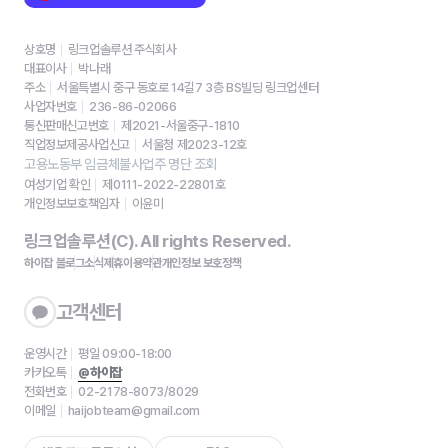
상호명
링크업솔루션 주식회사
대표이사
박나래
주소
서울특별시 중구 동호로 14길7 3층 BS빌딩 링크업센터
사업자번호
236-86-02066
통신판매신고번호
제2021-서울중구-1810
직업정보제공사업신고
서울청 제2023-12호
고용노동부 임금체불사업주 명단 조회
여성기업 확인
제0111-2022-22801호
개인정보보호책임자
이윤미
링크업솔루션(C). All rights Reserved.
하이잡 블로그
소식
제휴
이용약관
개인정보 보호정책
고객센터
운영시간
평일 09:00-18:00
카카오톡
@하이잡
전화번호
02-2178-8073/8029
이메일
haijobteam@gmail.com