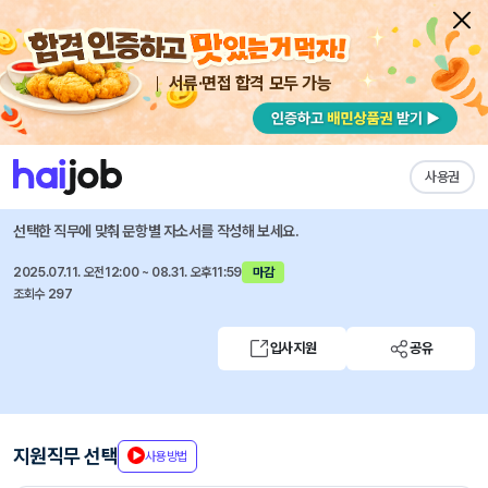
서류·면접 합격 모두 가능
채용공고 자소서
자유항목 자소서
내 작성목록
조이시티
즐겨찾기
사용권
[JOYCITY] 데이터 사이언티스트 모집
선택한 직무에 맞춰 문항별 자소서를 작성해 보세요.
2025.07.11. 오전12:00 ~ 08.31. 오후11:59
마감
조회수 297
입사지원
공유
지원직무 선택
사용방법