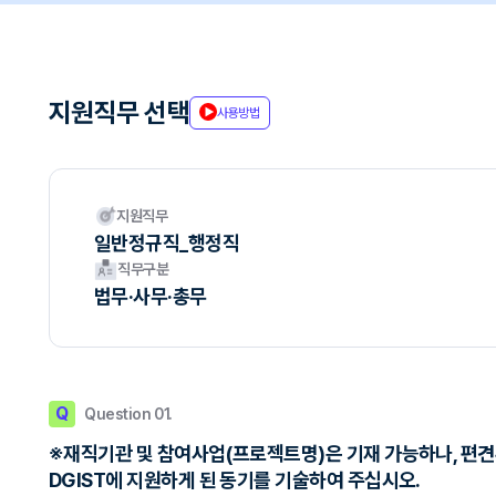
지원직무 선택
사용방법
지원직무
일반정규직_행정직
직무구분
법무·사무·총무
Q
Question 01.
※재직기관 및 참여사업(프로젝트명)은 기재 가능하나, 편견유발
DGIST에 지원하게 된 동기를 기술하여 주십시오.