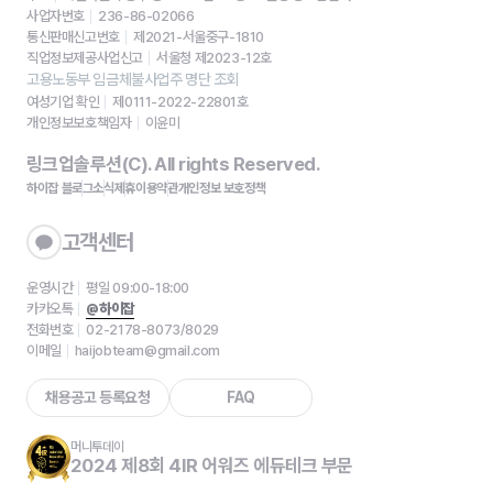
사업자번호
236-86-02066
통신판매신고번호
제2021-서울중구-1810
직업정보제공사업신고
서울청 제2023-12호
고용노동부 임금체불사업주 명단 조회
여성기업 확인
제0111-2022-22801호
개인정보보호책임자
이윤미
링크업솔루션(C). All rights Reserved.
하이잡 블로그
소식
제휴
이용약관
개인정보 보호정책
고객센터
운영시간
평일 09:00-18:00
카카오톡
@하이잡
전화번호
02-2178-8073/8029
이메일
haijobteam@gmail.com
채용공고 등록요청
FAQ
머니투데이
2024 제8회 4IR 어워즈 에듀테크 부문