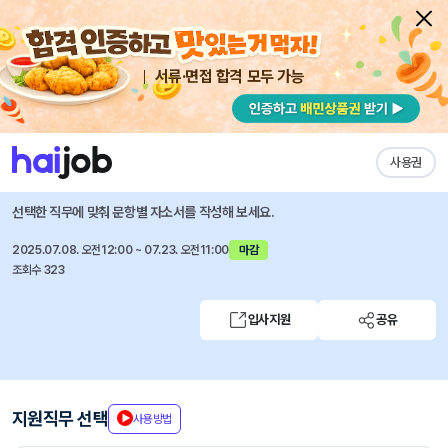
서류·면접 합격 모두 가능
채용공고 자소서
자유항목 자소서
내 작성목록
한국지식재산보호원
즐겨찾기
사용권
2025년 제7차 인력채용 공고
선택한 직무에 맞춰 문항별 자소서를 작성해 보세요.
2025.07.08. 오전12:00 ~ 07.23. 오전11:00
마감
조회수 323
입사지원
공유
지원직무 선택
사용방법