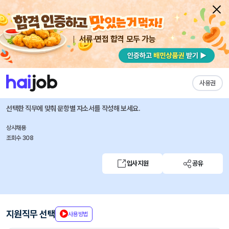
서류·면접 합격 모두 가능
채용공고 자소서
자유항목 자소서
내 작성목록
리멤버앤컴퍼니
즐겨찾기
사용권
[CX] 고객센터 CS담당자(계약직)
선택한 직무에 맞춰 문항별 자소서를 작성해 보세요.
상시채용
조회수 308
입사지원
공유
지원직무 선택
사용방법