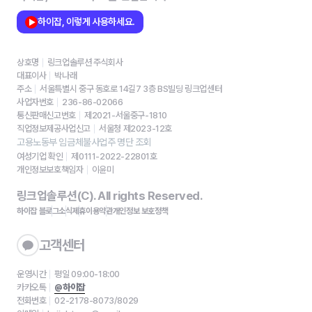
하이잡, 이렇게 사용하세요.
상호명
링크업솔루션 주식회사
대표이사
박나래
주소
서울특별시 중구 동호로 14길7 3층 BS빌딩 링크업센터
사업자번호
236-86-02066
통신판매신고번호
제2021-서울중구-1810
직업정보제공사업신고
서울청 제2023-12호
고용노동부 임금체불사업주 명단 조회
여성기업 확인
제0111-2022-22801호
개인정보보호책임자
이윤미
링크업솔루션(C). All rights Reserved.
하이잡 블로그
소식
제휴
이용약관
개인정보 보호정책
고객센터
운영시간
평일 09:00-18:00
카카오톡
@하이잡
전화번호
02-2178-8073/8029