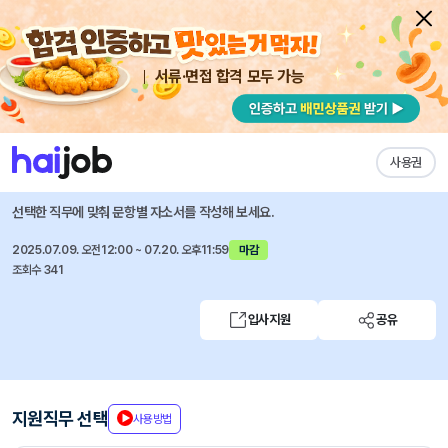
서류·면접 합격 모두 가능
채용공고 자소서
자유항목 자소서
내 작성목록
모락스
즐겨찾기
사용권
2025년 하반기 신입/경력 채용 (업무부, 영업부)
선택한 직무에 맞춰 문항별 자소서를 작성해 보세요.
2025.07.09. 오전12:00 ~ 07.20. 오후11:59
마감
조회수 341
입사지원
공유
지원직무 선택
사용방법