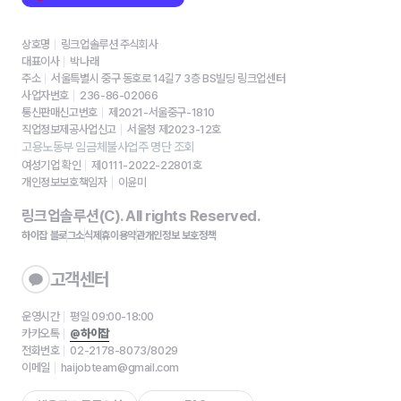
상호명
링크업솔루션 주식회사
대표이사
박나래
주소
서울특별시 중구 동호로 14길7 3층 BS빌딩 링크업센터
사업자번호
236-86-02066
통신판매신고번호
제2021-서울중구-1810
직업정보제공사업신고
서울청 제2023-12호
고용노동부 임금체불사업주 명단 조회
여성기업 확인
제0111-2022-22801호
개인정보보호책임자
이윤미
링크업솔루션(C). All rights Reserved.
하이잡 블로그
소식
제휴
이용약관
개인정보 보호정책
고객센터
운영시간
평일 09:00-18:00
카카오톡
@하이잡
전화번호
02-2178-8073/8029
이메일
haijobteam@gmail.com