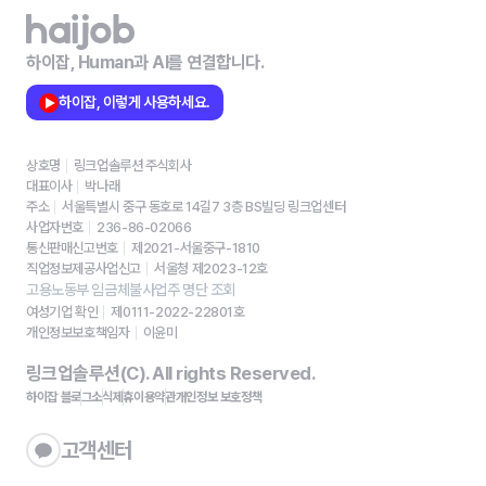
하이잡, Human과 AI를 연결합니다.
하이잡, 이렇게 사용하세요.
상호명
링크업솔루션 주식회사
대표이사
박나래
주소
서울특별시 중구 동호로 14길7 3층 BS빌딩 링크업센터
사업자번호
236-86-02066
통신판매신고번호
제2021-서울중구-1810
직업정보제공사업신고
서울청 제2023-12호
고용노동부 임금체불사업주 명단 조회
여성기업 확인
제0111-2022-22801호
개인정보보호책임자
이윤미
링크업솔루션(C). All rights Reserved.
하이잡 블로그
소식
제휴
이용약관
개인정보 보호정책
고객센터