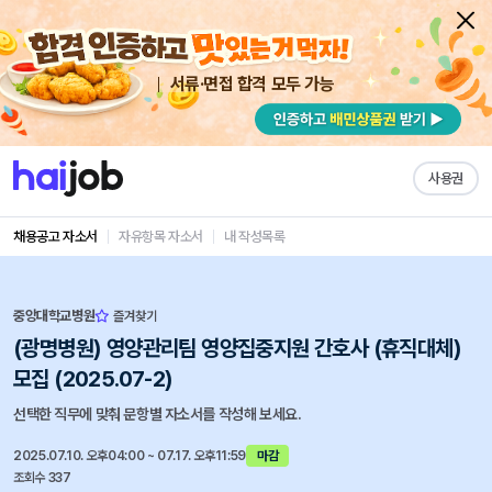
서류·면접 합격 모두 가능
사용권
채용공고 자소서
자유항목 자소서
내 작성목록
중앙대학교병원
즐겨찾기
(광명병원) 영양관리팀 영양집중지원 간호사 (휴직대체)
모집 (2025.07-2)
선택한 직무에 맞춰 문항별 자소서를 작성해 보세요.
2025.07.10. 오후04:00 ~ 07.17. 오후11:59
마감
조회수 337